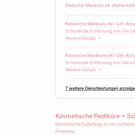
Klasische Maniküre ink shellacentf
Das Ergebnis:
Klassische Maniküre inkl. Gel-/Acr
Seidig weiche, gepflegte Hände
Schonende Entfernung von Gel oder
Intensive Feuchtigkeitsversorgung
Polieren sowie abschließende Pfl
Weitere Details
Sichtbar glattere und strahlender
Pure Entspannung während der B
Bei Fremdmodellagen kann je nach 
Klassische Maniküre inkl. Gel-/Acr
Ideal besonders bei trockener Hau
Schonende Entfernung von Gel oder
Polieren, Nagellack auftragen so
Weitere Details
Bei Fremdmodellagen kann je nach 
‪7‬ weitere Dienstleistungen anzeig
Kosmetische Pediküre = Sc
Kosmetische Fußpflege ist rein ästhet
Probleme.