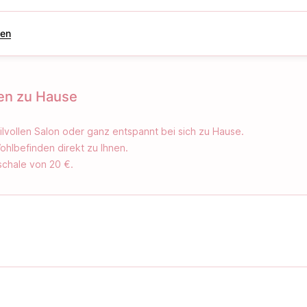
gen
nen zu Hause
ilvollen Salon oder ganz entspannt bei sich zu Hause.
hlbefinden direkt zu Ihnen.
schale von 20 €.
mmten Aromaölen für ein intensives Wohlfühlerlebnis. Löst
ung an und verwöhnt Körper, Geist und Seele – für absolute