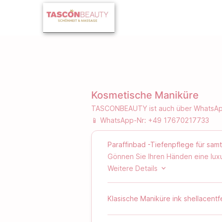
Kosmetische Maniküre
TASCONBEAUTY ist auch über WhatsApp
📱 WhatsApp-Nr: +49 17670217733
Paraffinbad -Tiefenpflege für sa
Gönnen Sie Ihren Händen eine luxu
Kombination aus Pflege, Entspann
Weitere Details
Warmes, geschmeidiges Paraffin um
Klasische Maniküre ink shellacent
sodass pflegende Wirkstoffe inten
tiefenwirksam mit Feuchtigkeit ver