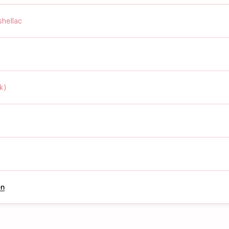
shellac
k)
k
en