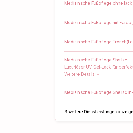
Medizinische Fußpflege ohne lack
Medizinische Fußpflege mit Farbe
Medizinische Fußpflege French(La
Medizinische Fußpflege Shellac
Luxuriöser UV-Gel-Lack für perfekt
UV/LED-Lampe ausgehärtet und sorg
Weitere Details
hält.
Medizinische Fußpflege Shellac in
‪3‬ weitere Dienstleistungen anzeig