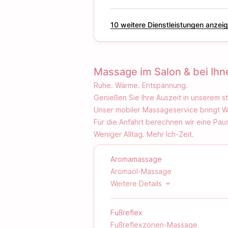
‪10‬ weitere Dienstleistungen anzei
Massage im Salon & bei Ih
Ruhe. Wärme. Entspannung.
Genießen Sie Ihre Auszeit in unserem st
Unser mobiler Massageservice bringt Wo
Für die Anfahrt berechnen wir eine Pau
Weniger Alltag. Mehr Ich-Zeit.
Aromamassage
Aromaöl-Massage
Exklusive Massage mit fein abgesti
Weitere Details
Verspannungen, regt die Durchblut
Entspannung und Harmonie.
Fußreflex
Fußreflexzonen-Massage