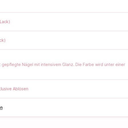
(Lack)
ck)
 gepflegte Nägel mit intensivem Glanz. Die Farbe wird unter einer
t für ein makelloses, kratzfestes Ergebnis, das bis zu 2–3 Woche
klusive Ablösen
en