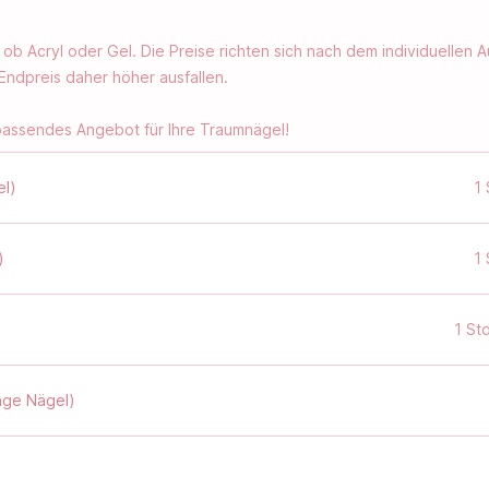
 ob Acryl oder Gel. Die Preise richten sich nach dem individuelle
Endpreis daher höher ausfallen.
 passendes Angebot für Ihre Traumnägel!
el)
1 
)
1 
1 Std
ange Nägel)