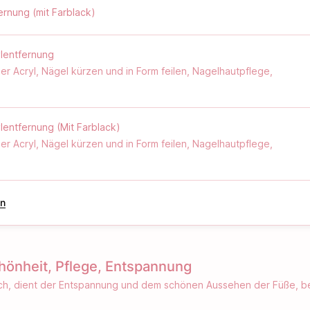
ernung (mit Farblack)
ylentfernung
 Acryl, Nägel kürzen und in Form feilen, Nagelhautpflege,
ege mit Nagelöl und Handcreme.
e Haut
ehandlung
Aufwand ein Aufpreis anfallen.
ylentfernung (Mit Farblack)
t, kalten Temperaturen oder einfach als luxuriöses Verwöhnritual.
 Acryl, Nägel kürzen und in Form feilen, Nagelhautpflege,
wie abschließende Pflege mit Nagelöl und Handcreme.
Aufwand ein Aufpreis anfallen.
en
hönheit, Pflege, Entspannung
isch, dient der Entspannung und dem schönen Aussehen der Füße, b